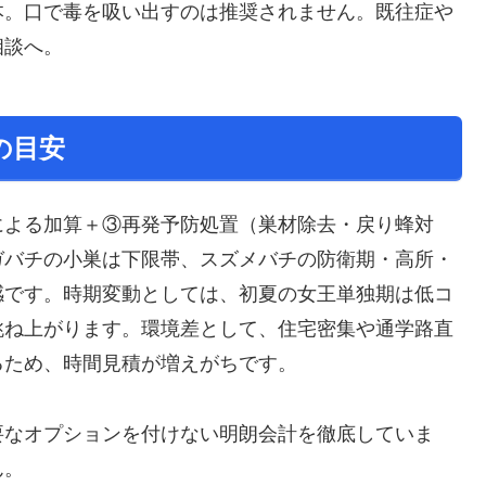
本。口で毒を吸い出すのは推奨されません。既往症や
相談へ。
の目安
による加算＋③再発予防処置（巣材除去・戻り蜂対
ガバチの小巣は下限帯、スズメバチの防衛期・高所・
感です。時期変動としては、初夏の女王単独期は低コ
跳ね上がります。環境差として、住宅密集や通学路直
るため、時間見積が増えがちです。
要なオプションを付けない明朗会計を徹底していま
ん。