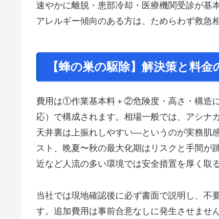
速やかに離脱・患部冷却・医療機関受診が基
アレルギー傾向のある方は、ためらわず救急
【蜂の巣の駆除】解決策と料金
費用は①作業基本料＋②危険度・高さ・構造
応）で構成されます。相場一般では、アシナ
天井裏は上振れしやすい—というのが実務肌
スト、晩夏〜秋の最大化期はリスクと手間が
近など人流の多い環境では安全措置を厚く取
当社では現地確認後に必ず書面で説明し、不
す。追加費用は事前合意なしに発生させませ