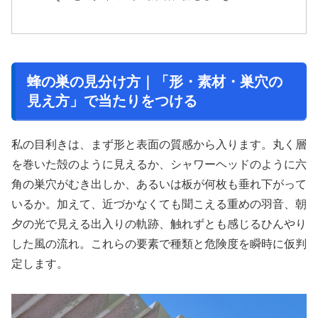
蜂の巣の見分け方｜「形・素材・巣穴の
見え方」で当たりをつける
私の目利きは、まず形と表面の質感から入ります。丸く層
を巻いた殻のように見えるか、シャワーヘッドのように六
角の巣穴がむき出しか、あるいは板が何枚も垂れ下がって
いるか。加えて、近づかなくても聞こえる重めの羽音、朝
夕の光で見える出入りの軌跡、触れずとも感じるひんやり
した風の流れ。これらの要素で種類と危険度を瞬時に仮判
定します。