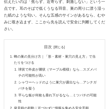
伝えたいのは「焦らず、近寄らず、刺激しない」という一
点です。耳のそばで低くうなる羽音、巣の周りに漂う湿っ
た紙のような匂い。そんな五感のサインがあるなら、むや
みに覗き込まず、ここから先を読んで安全に判断してくだ
さい。
目次
蜂の巣の見分け方｜「形・素材・巣穴の見え方」で当
たりをつける
球状で外皮が層状（マーブル模様）なら…スズメバ
チの可能性が高い
シャワーヘッドのように巣穴が露出なら…アシナガ
バチを疑う
平らな板が何枚も垂れ下がるなら…ミツバチの可能
性
発見時の初動｜近づかずに情報を集める安全手順