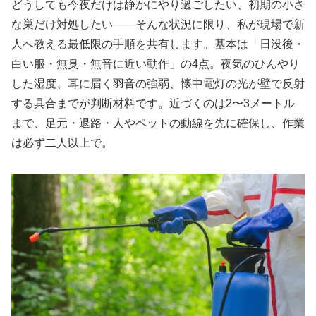
どうしても今夜だけは静かにやり過ごしたい、初期の小さ
な巣だけ対処したい――そんな状況に限り、私が現場で新
人へ教える最低限の手順を共有します。基本は「日没後・
白い服・無臭・無音に近い動作」の4点。夜気のひんやり
した湿度、耳に届く羽音の強弱、懐中電灯の光が壁で反射
する具合までが判断材料です。近づくのは2〜3メートル
まで、足元・退路・人やペットの動線を先に確保し、作業
は必ず二人以上で。