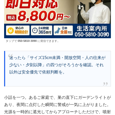
タップで
050-5810-3090
に発信できます。
迷ったら「サイズ15cm未満・開放空間・人の往来が
少ない・夕刻以降」の四つがそろうかを確認。それ
以外は安全優先で依頼判断を。
小話を一つ。あるご家庭で、巣の直下にガーデンライトが
あり、夜間に点灯した瞬間に警戒が一気に上がりました。
光源を一時的に遮光してからアプローチしただけで、噴射