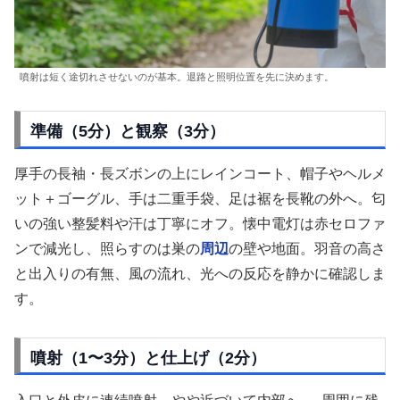
噴射は短く途切れさせないのが基本。退路と照明位置を先に決めます。
準備（5分）と観察（3分）
厚手の長袖・長ズボンの上にレインコート、帽子やヘルメ
ット＋ゴーグル、手は二重手袋、足は裾を長靴の外へ。匂
いの強い整髪料や汗は丁寧にオフ。懐中電灯は赤セロファ
ンで減光し、照らすのは巣の
周辺
の壁や地面。羽音の高さ
と出入りの有無、風の流れ、光への反応を静かに確認しま
す。
噴射（1〜3分）と仕上げ（2分）