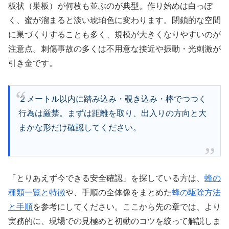
板状（巣板）が何枚も並ぶのが典型。作り始めは白っぽ
く、蜜が溜まると淡い琥珀色に変わります。閉鎖的な空間
に巣づくりすることも多く、規模が大きくなりやすいのが
注意点。刺傷事故の多くは不用意な接近や振動・光刺激が
引き金です。
２メートル以内に踏み込み・覗き込み・棒でつつく
行為は厳禁。まずは距離を取り、出入りの方向と大
まかな形だけ確認してください。
「とりあえず今できる安全確認」を探している方は、
蜂の
種類一覧と特徴
や、手順の全体像をまとめた
蜂の駆除方法
と手順
を参考にしてください。ここから先の章では、より
実務的に、現場での見極めと初動のコツを絞って解説しま