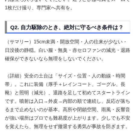
1枚だけ撮り、専門家へ共有を。
Q2. 自力駆除のとき、絶対に守るべき条件は？
（サマリー）15cm未満・開放空間・人の往来が少ない・
日没後の静穏。白い服・無臭・赤セロファンの減光・退路
確保ができないなら無理をしないでください。
（詳細）安全の土台は「サイズ・位置・人の動線・時間
帯」。これに装備（厚手＋レインコート、ゴーグル、長
靴）と照明（減光）、退路を足して初めてスタートライン
です。噴射は入口→外皮→内部の順で連続し、反応が落ち
るまで止めないのが基本。高所や閉鎖空間、雨風・反響音
が強い場所はプロでも難易度が上がります。少しでも不安
を覚えたら、無理をせず撤退する勇気が事故を防ぎます。