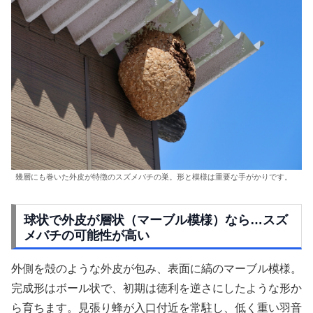
幾層にも巻いた外皮が特徴のスズメバチの巣。形と模様は重要な手がかりです。
球状で外皮が層状（マーブル模様）なら…スズ
メバチの可能性が高い
外側を殻のような外皮が包み、表面に縞のマーブル模様。
完成形はボール状で、初期は徳利を逆さにしたような形か
ら育ちます。見張り蜂が入口付近を常駐し、低く重い羽音