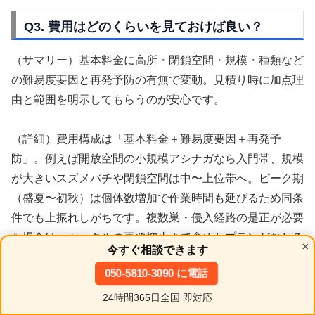
Q3. 費用はどのくらいを見ておけば良い？
（サマリー）基本料金に高所・閉鎖空間・規模・種類など
の難易度要因と再発予防の有無で変動。見積り時に加点理
由と範囲を明示してもらうのが安心です。
（詳細）費用構成は「基本料金＋難易度要因＋再発予
防」。例えば開放空間の小規模アシナガなら入門帯、規模
が大きいスズメバチや閉鎖空間は中〜上位帯へ。ピーク期
（盛夏〜初秋）は個体数増加で作業時間も延びるため同条
件でも上振れしがちです。複数巣・侵入経路の是正が必要
な場合は、トータルの再発抑止まで含めたプランがむしろ
×
今すぐ相談できます
近道。見積り時に「事後清掃」「戻り対策」「再訪サポー
050-5810-3090 に電話
ト」「追加費用の要否」を確認してください。
24時間365日全国 即対応
ホーム
シェア
目次へ
トップ
サイドバー