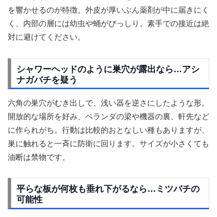
を響かせるのが特徴。外皮が厚いぶん薬剤が中に届きにく
く、内部の層には幼虫や蛹がびっしり。素手での接近は絶
対に避けてください。
シャワーヘッドのように巣穴が露出なら…アシ
ナガバチを疑う
六角の巣穴がむき出しで、浅い器を逆さにしたような形。
開放的な場所を好み、ベランダの梁や機器の裏、軒先など
に作られがち。行動は比較的おとなしい種もありますが、
巣に触れると一斉に防衛に回ります。サイズが小さくても
油断は禁物です。
平らな板が何枚も垂れ下がるなら…ミツバチの
可能性