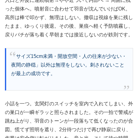
入口と外皮に連続噴射→やや近づいて内部へ → 周囲に残
った個体へ。噴射音に合わせて羽音が沈んでいけばOK。
高所は棒で叩かず、無理はしない。撤収は視線を巣に残し
たまま、ゆっくり後退。その後、巣痕へ軽く予防噴霧し、
戻りバチが落ち着く早朝までは接近しないのが鉄則です。
「サイズ15cm未満・開放空間・人の往来が少ない・
夜間の静穏」以外は無理をしない。刺されないこと
が最上の成功です。
小話を一つ。玄関灯のスイッチを室内で入れてしまい、外
の巣口が一瞬ギラッと照らされました。その一拍で警戒が
跳ね上がり、羽音のトーンが一段落ちて低くなったのが合
図。慌てず照明を遮り、2分待つだけで再び静寂に戻り、