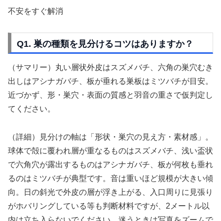
不安をすぐ解消
Q1. 巣の種類を見分けるコツはありますか？
（サマリー）丸い層状外皮はスズメバチ、六角の巣穴むき
出しはアシナガバチ、板が垂れる巣板はミツバチが目安。
近づかず、形・巣穴・表面の質感と羽音の重さで仮判定し
てください。
（詳細）見分けの軸は「形状・巣穴の見え方・素材感」。
球体で殻に覆われ層が重なるものはスズメバチ、浅い盃状
で六角穴が露出するものはアシナガバチ、板が何枚も垂れ
るのはミツバチが典型です。音は重いほど規模が大きい傾
向。日の斜光で外皮の層が浮き上がる、入口周りに見張り
がホバリングしている等も判断材料ですが、2メートル以
内は立ち入らないでください。迷うときは写真をズームで