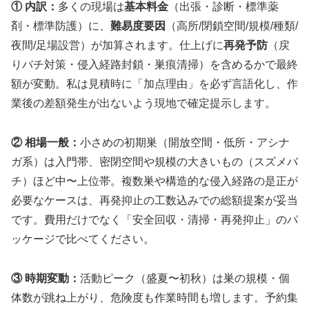
① 内訳：
多くの現場は
基本料金
（出張・診断・標準薬
剤・標準防護）に、
難易度要因
（高所/閉鎖空間/規模/種類/
夜間/足場設営）が加算されます。仕上げに
再発予防
（戻
りバチ対策・侵入経路封鎖・巣痕清掃）を含めるかで最終
額が変動。私は見積時に「加点理由」を必ず言語化し、作
業後の差額発生が出ないよう現地で確定提示します。
② 相場一般：
小さめの初期巣（開放空間・低所・アシナ
ガ系）は入門帯、密閉空間や規模の大きいもの（スズメバ
チ）ほど中〜上位帯。複数巣や構造的な侵入経路の是正が
必要なケースは、再発抑止の工数込みでの総額提案が妥当
です。費用だけでなく「安全回収・清掃・再発抑止」のパ
ッケージで比べてください。
③ 時期変動：
活動ピーク（盛夏〜初秋）は巣の規模・個
体数が跳ね上がり、危険度も作業時間も増します。予約集