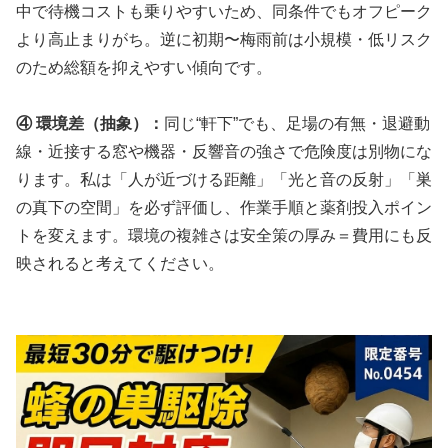
中で待機コストも乗りやすいため、同条件でもオフピーク
より高止まりがち。逆に初期〜梅雨前は小規模・低リスク
のため総額を抑えやすい傾向です。
④ 環境差（抽象）：
同じ“軒下”でも、足場の有無・退避動
線・近接する窓や機器・反響音の強さで危険度は別物にな
ります。私は「人が近づける距離」「光と音の反射」「巣
の真下の空間」を必ず評価し、作業手順と薬剤投入ポイン
トを変えます。環境の複雑さは安全策の厚み＝費用にも反
映されると考えてください。