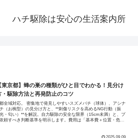
ハチ駆除は安心の生活案内所
【東京都】蜂の巣の種類がひと目でわかる！見分け
方・駆除方法と再発防止のコツ
都全域対応。 密集地で発見しやすいスズメバチ（球体）、アシナ
チ（お椀型）の見分け方と、**刺傷リスクを高めるNG行動（振
光・匂い）**を解説。自力駆除の安全な限界（15cm未満）と、プ
依頼すべき判断基準を明示します。費用は「基本費＋位置・危険
の内訳を公開。最短30分で駆けつけ、明朗会計8,800円〜で対
2025.09.09