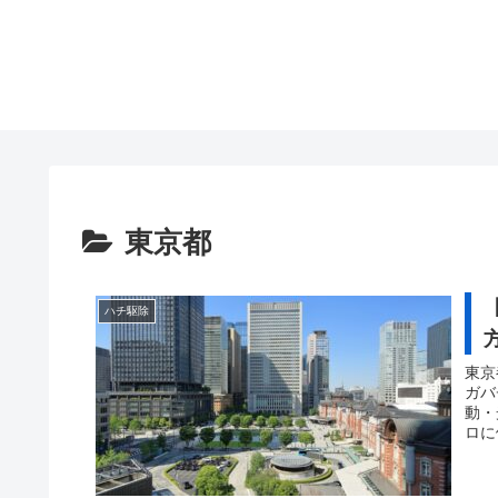
東京都
ハチ駆除
東京
ガバ
動・
ロに
度」
応。