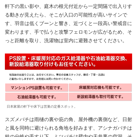
軒下の黒い影や、庭木の根元付近から一定間隔で出入りす
る動きが見えたら、そこが入口の可能性が高いサインで
す、羽音は低くブーンと響き、近づくと一段高い警戒音に
変わります、手で払うと攻撃フェロモンが広がるため、そ
っと距離を取り、洗濯物は室内に避難させてください。
日本家屋の軒下や床下は営巣の定番スポット。
スズメバチは雨樋の裏や庇の角、屋外機の裏側など、日射
と風を同時に避けられる角地を好みます、アシナガバチは
枝の分岐や手すり下、ミツバチは壁内や天井裏の空洞、そ