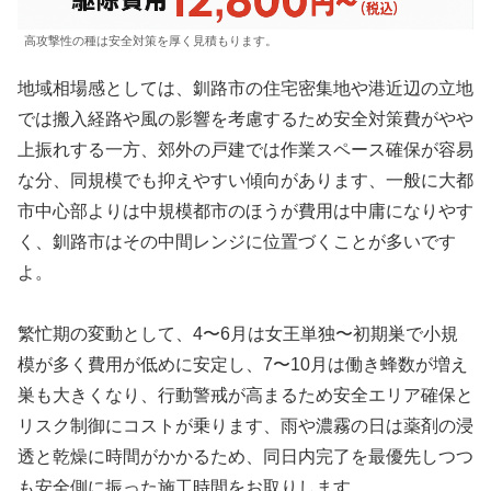
高攻撃性の種は安全対策を厚く見積もります。
地域相場感としては、釧路市の住宅密集地や港近辺の立地
では搬入経路や風の影響を考慮するため安全対策費がやや
上振れする一方、郊外の戸建では作業スペース確保が容易
な分、同規模でも抑えやすい傾向があります、一般に大都
市中心部よりは中規模都市のほうが費用は中庸になりやす
く、釧路市はその中間レンジに位置づくことが多いです
よ。
繁忙期の変動として、4〜6月は女王単独〜初期巣で小規
模が多く費用が低めに安定し、7〜10月は働き蜂数が増え
巣も大きくなり、行動警戒が高まるため安全エリア確保と
リスク制御にコストが乗ります、雨や濃霧の日は薬剤の浸
透と乾燥に時間がかかるため、同日内完了を最優先しつつ
も安全側に振った施工時間をお取りします。