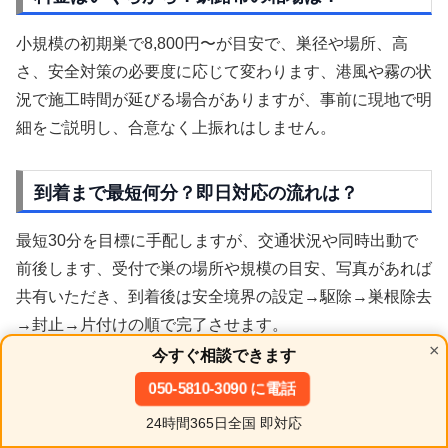
小規模の初期巣で8,800円〜が目安で、巣径や場所、高
さ、安全対策の必要度に応じて変わります、港風や霧の状
況で施工時間が延びる場合がありますが、事前に現地で明
細をご説明し、合意なく上振れはしません。
到着まで最短何分？即日対応の流れは？
最短30分を目標に手配しますが、交通状況や同時出動で
前後します、受付で巣の場所や規模の目安、写真があれば
共有いただき、到着後は安全境界の設定→駆除→巣根除去
→封止→片付けの順で完了させます。
×
今すぐ相談できます
050-5810-3090 に電話
夜間や早朝でも来てもらえる？
24時間365日全国 即対応
24時間365日対応で、低温時はハチの動きが鈍るため安全
ホーム
シェア
目次へ
トップ
サイドバー