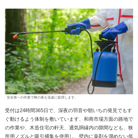
安全第一の作業で蜂の巣を迅速に処理します。
受付は24時間365日で、深夜の羽音や朝いちの発見でもす
ぐ動けるよう体制を敷いています、和商市場方面の路地で
の作業や、木造住宅の軒天、通気胴縁内の隙間なども、狭
所用ノズルと吸引捕集を併用し、壁内に薬剤を溜めない低