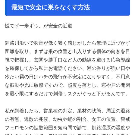
最短で安全に巣をなくす方法
慌てず一歩ずつ、が安全の近道
釧路川沿いで羽音が低く響く感じがしたら無理に近づかず
距離を取り、まずは巣の位置と出入りする個体の向きを目
視で把握し、玄関や勝手口など人の動線を避ける応急導線
を確保してから私にお電話ください、潮の香りが強い日や
冷たい霧の日はハチの飛行が不安定になりやすく、不用意
な振動や光に敏感ですので、照度を落とし、窓や戸の開閉
を最小限にするだけで刺傷リスクがぐっと下がるんです。
私が到着したら、営巣種の判定、巣材の状態、周辺の退路
の有無、逃散の兆候、幼虫や蛹の割合、女王の位置、警戒
フェロモンの拡散範囲を短時間で診て、釧路湿原の湿度や