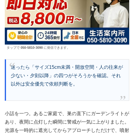
タップで
050-5810-3090
に発信できます。
迷ったら「サイズ15cm未満・開放空間・人の往来が
少ない・夕刻以降」の四つがそろうかを確認。それ
以外は安全優先で依頼判断を。
小話を一つ。あるご家庭で、巣の直下にガーデンライトが
あり、夜間に点灯した瞬間に警戒が一気に上がりました。
光源を一時的に遮光してからアプローチしただけで、噴射