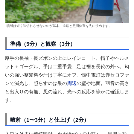
噴射は短く途切れさせないのが基本。退路と照明位置を先に決めます。
準備（5分）と観察（3分）
厚手の長袖・長ズボンの上にレインコート、帽子やヘルメ
ット＋ゴーグル、手は二重手袋、足は裾を長靴の外へ。匂
いの強い整髪料や汗は丁寧にオフ。懐中電灯は赤セロファ
ンで減光し、照らすのは巣の
周辺
の壁や地面。羽音の高さ
と出入りの有無、風の流れ、光への反応を静かに確認しま
す。
噴射（1〜3分）と仕上げ（2分）