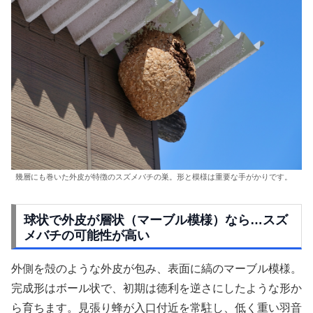
幾層にも巻いた外皮が特徴のスズメバチの巣。形と模様は重要な手がかりです。
球状で外皮が層状（マーブル模様）なら…スズ
メバチの可能性が高い
外側を殻のような外皮が包み、表面に縞のマーブル模様。
完成形はボール状で、初期は徳利を逆さにしたような形か
ら育ちます。見張り蜂が入口付近を常駐し、低く重い羽音