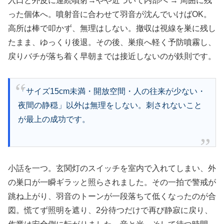
入口と外皮に連続噴射→やや近づいて内部へ → 周囲に残
った個体へ。噴射音に合わせて羽音が沈んでいけばOK。
高所は棒で叩かず、無理はしない。撤収は視線を巣に残し
たまま、ゆっくり後退。その後、巣痕へ軽く予防噴霧し、
戻りバチが落ち着く早朝までは接近しないのが鉄則です。
「サイズ15cm未満・開放空間・人の往来が少ない・
夜間の静穏」以外は無理をしない。刺されないこと
が最上の成功です。
小話を一つ。玄関灯のスイッチを室内で入れてしまい、外
の巣口が一瞬ギラッと照らされました。その一拍で警戒が
跳ね上がり、羽音のトーンが一段落ちて低くなったのが合
図。慌てず照明を遮り、2分待つだけで再び静寂に戻り、