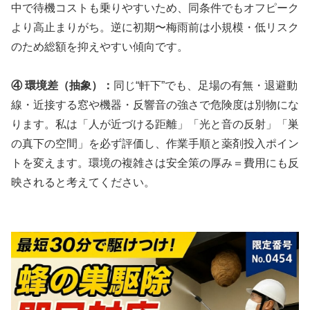
中で待機コストも乗りやすいため、同条件でもオフピーク
より高止まりがち。逆に初期〜梅雨前は小規模・低リスク
のため総額を抑えやすい傾向です。
④ 環境差（抽象）：
同じ“軒下”でも、足場の有無・退避動
線・近接する窓や機器・反響音の強さで危険度は別物にな
ります。私は「人が近づける距離」「光と音の反射」「巣
の真下の空間」を必ず評価し、作業手順と薬剤投入ポイン
トを変えます。環境の複雑さは安全策の厚み＝費用にも反
映されると考えてください。