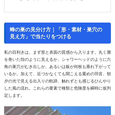
蜂の巣の見分け方｜「形・素材・巣穴の
見え方」で当たりをつける
私の目利きは、まず形と表面の質感から入ります。丸く層
を巻いた殻のように見えるか、シャワーヘッドのように六
角の巣穴がむき出しか、あるいは板が何枚も垂れ下がって
いるか。加えて、近づかなくても聞こえる重めの羽音、朝
夕の光で見える出入りの軌跡、触れずとも感じるひんやり
した風の流れ。これらの要素で種類と危険度を瞬時に仮判
定します。