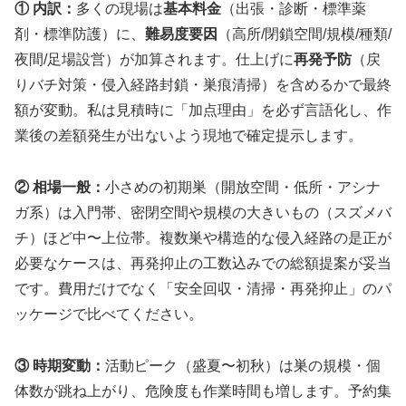
① 内訳：
多くの現場は
基本料金
（出張・診断・標準薬
剤・標準防護）に、
難易度要因
（高所/閉鎖空間/規模/種類/
夜間/足場設営）が加算されます。仕上げに
再発予防
（戻
りバチ対策・侵入経路封鎖・巣痕清掃）を含めるかで最終
額が変動。私は見積時に「加点理由」を必ず言語化し、作
業後の差額発生が出ないよう現地で確定提示します。
② 相場一般：
小さめの初期巣（開放空間・低所・アシナ
ガ系）は入門帯、密閉空間や規模の大きいもの（スズメバ
チ）ほど中〜上位帯。複数巣や構造的な侵入経路の是正が
必要なケースは、再発抑止の工数込みでの総額提案が妥当
です。費用だけでなく「安全回収・清掃・再発抑止」のパ
ッケージで比べてください。
③ 時期変動：
活動ピーク（盛夏〜初秋）は巣の規模・個
体数が跳ね上がり、危険度も作業時間も増します。予約集