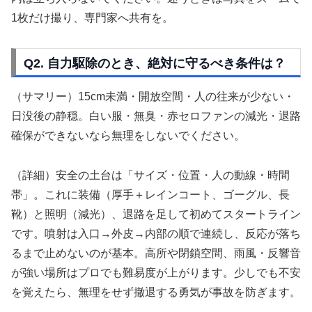
1枚だけ撮り、専門家へ共有を。
Q2. 自力駆除のとき、絶対に守るべき条件は？
（サマリー）15cm未満・開放空間・人の往来が少ない・
日没後の静穏。白い服・無臭・赤セロファンの減光・退路
確保ができないなら無理をしないでください。
（詳細）安全の土台は「サイズ・位置・人の動線・時間
帯」。これに装備（厚手＋レインコート、ゴーグル、長
靴）と照明（減光）、退路を足して初めてスタートライン
です。噴射は入口→外皮→内部の順で連続し、反応が落ち
るまで止めないのが基本。高所や閉鎖空間、雨風・反響音
が強い場所はプロでも難易度が上がります。少しでも不安
を覚えたら、無理をせず撤退する勇気が事故を防ぎます。