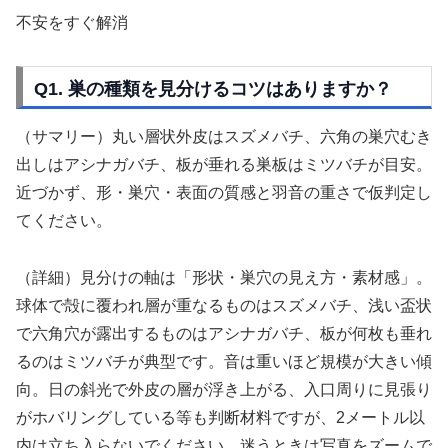
不安をすぐ解消
Q1. 巣の種類を見分けるコツはありますか？
（サマリー）丸い層状外皮はスズメバチ、六角の巣穴むき
出しはアシナガバチ、板が垂れる巣板はミツバチが目安。
近づかず、形・巣穴・表面の質感と羽音の重さで仮判定し
てください。
（詳細）見分けの軸は「形状・巣穴の見え方・素材感」。
球体で殻に覆われ層が重なるものはスズメバチ、浅い盃状
で六角穴が露出するものはアシナガバチ、板が何枚も垂れ
るのはミツバチが典型です。音は重いほど規模が大きい傾
向。日の斜光で外皮の層が浮き上がる、入口周りに見張り
がホバリングしている等も判断材料ですが、2メートル以
内は立ち入らないでください。迷うときは写真をズームで