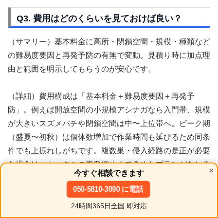
Q3. 費用はどのくらいを見ておけば良い？
（サマリー）基本料金に高所・閉鎖空間・規模・種類など
の難易度要因と再発予防の有無で変動。見積り時に加点理
由と範囲を明示してもらうのが安心です。
（詳細）費用構成は「基本料金＋難易度要因＋再発予
防」。例えば開放空間の小規模アシナガなら入門帯、規模
が大きいスズメバチや閉鎖空間は中〜上位帯へ。ピーク期
（盛夏〜初秋）は個体数増加で作業時間も延びるため同条
件でも上振れしがちです。複数巣・侵入経路の是正が必要
な場合は、トータルの再発抑止まで含めたプランがむしろ
×
今すぐ相談できます
近道。見積り時に「事後清掃」「戻り対策」「再訪サポー
050-5810-3090 に電話
ト」「追加費用の要否」を確認してください。
24時間365日全国 即対応
ホーム
シェア
目次へ
トップ
サイドバー