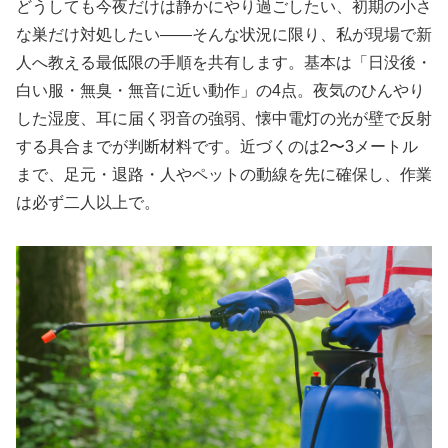
どうしても今夜だけは静かにやり過ごしたい、初期の小さ
な巣だけ対処したい――そんな状況に限り、私が現場で新
人へ教える最低限の手順を共有します。基本は「日没後・
白い服・無臭・無音に近い動作」の4点。夜気のひんやり
した湿度、耳に届く羽音の強弱、懐中電灯の光が壁で反射
する具合までが判断材料です。近づくのは2〜3メートル
まで、足元・退路・人やペットの動線を先に確保し、作業
は必ず二人以上で。