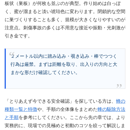
板状（巣板）が何枚も並ぶのが典型。作り始めは白っぽ
く、蜜が溜まると淡い琥珀色に変わります。閉鎖的な空間
に巣づくりすることも多く、規模が大きくなりやすいのが
注意点。刺傷事故の多くは不用意な接近や振動・光刺激が
引き金です。
２メートル以内に踏み込み・覗き込み・棒でつつく
行為は厳禁。まずは距離を取り、出入りの方向と大
まかな形だけ確認してください。
「とりあえず今できる安全確認」を探している方は、
蜂の
種類一覧と特徴
や、手順の全体像をまとめた
蜂の駆除方法
と手順
を参考にしてください。ここから先の章では、より
実務的に、現場での見極めと初動のコツを絞って解説しま