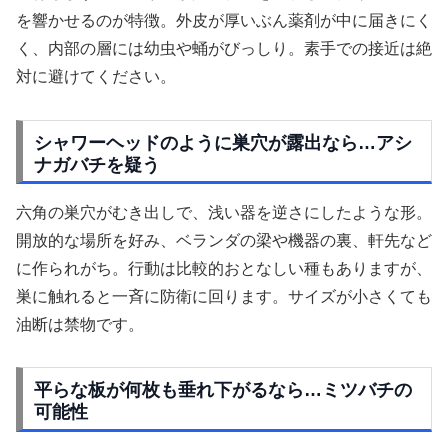
を響かせるのが特徴。外皮が厚いぶん薬剤が中に届きにく
く、内部の層には幼虫や蛹がびっしり。素手での接近は絶
対に避けてください。
シャワーヘッドのように巣穴が露出なら…アシ
ナガバチを疑う
六角の巣穴がむき出しで、浅い器を逆さにしたような形。
開放的な場所を好み、ベランダの梁や機器の裏、軒先など
に作られがち。行動は比較的おとなしい種もありますが、
巣に触れると一斉に防衛に回ります。サイズが小さくても
油断は禁物です。
平らな板が何枚も垂れ下がるなら…ミツバチの
可能性