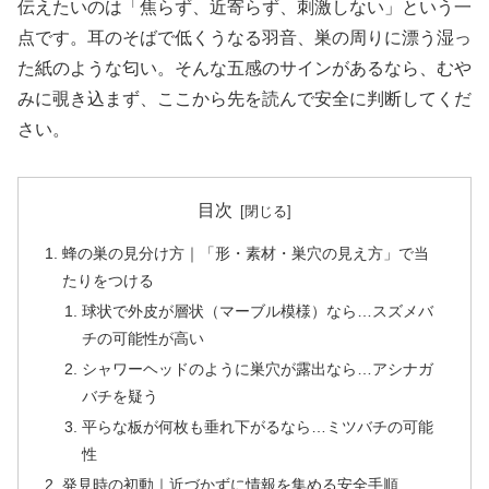
伝えたいのは「焦らず、近寄らず、刺激しない」という一
点です。耳のそばで低くうなる羽音、巣の周りに漂う湿っ
た紙のような匂い。そんな五感のサインがあるなら、むや
みに覗き込まず、ここから先を読んで安全に判断してくだ
さい。
目次
蜂の巣の見分け方｜「形・素材・巣穴の見え方」で当
たりをつける
球状で外皮が層状（マーブル模様）なら…スズメバ
チの可能性が高い
シャワーヘッドのように巣穴が露出なら…アシナガ
バチを疑う
平らな板が何枚も垂れ下がるなら…ミツバチの可能
性
発見時の初動｜近づかずに情報を集める安全手順