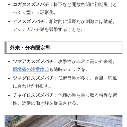
コガタスズメバチ
：軒下など開放空間に初期巣（と
っくり型）→球形化。
ヒメスズメバチ
：相対的に温厚だが刺激には敏感。
アシナガバチ巣を襲撃することも。
外来・分布限定型
ツマアカスズメバチ
：攻撃性が非常に高い外来種。
環境省の注意喚起
も随時チェックを。
ツマグロスズメバチ
：低所営巣が多く、台風・強風
に合わせた移動も。
チャイロスズメバチ
：他種の巣を乗っ取る特異な習
性。近隣の働き蜂を従属させる。