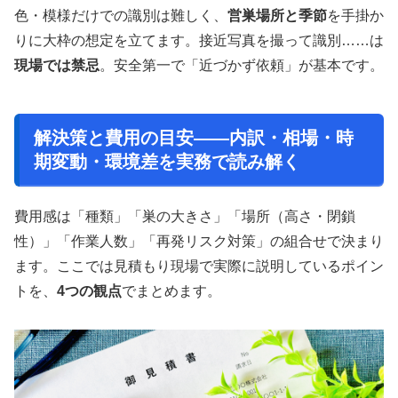
色・模様だけでの識別は難しく、
営巣場所と季節
を手掛か
りに大枠の想定を立てます。接近写真を撮って識別……は
現場では禁忌
。安全第一で「近づかず依頼」が基本です。
解決策と費用の目安——内訳・相場・時
期変動・環境差を実務で読み解く
費用感は「種類」「巣の大きさ」「場所（高さ・閉鎖
性）」「作業人数」「再発リスク対策」の組合せで決まり
ます。ここでは見積もり現場で実際に説明しているポイン
トを、
4つの観点
でまとめます。