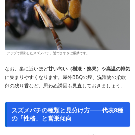
アップで撮影したスズメバチ。近づきすぎは厳禁です。
なお、巣に近いほど
甘い匂い（樹液・熟果）
や
高温の排気
に集まりやすくなります。屋外BBQの煙、洗濯物の柔軟
剤の残り香など、思わぬ誘因も見直しておきましょう。
スズメバチの種類と見分け方——代表8種
の「性格」と営巣傾向