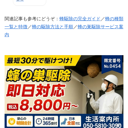
関連記事も参考にどうぞ：
蜂駆除の完全ガイド
／
蜂の種類
一覧と特徴
／
蜂の駆除方法と手順
／
蜂の巣駆除サービス案
内