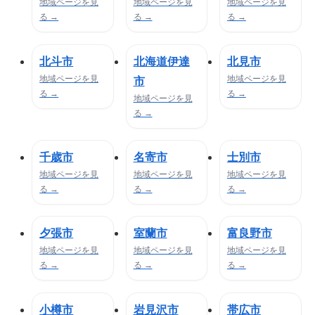
地域ページを見
地域ページを見
地域ページを見
る →
る →
る →
北斗市
北海道伊達
北見市
地域ページを見
地域ページを見
市
る →
る →
地域ページを見
る →
千歳市
名寄市
士別市
地域ページを見
地域ページを見
地域ページを見
る →
る →
る →
夕張市
室蘭市
富良野市
地域ページを見
地域ページを見
地域ページを見
る →
る →
る →
小樽市
岩見沢市
帯広市