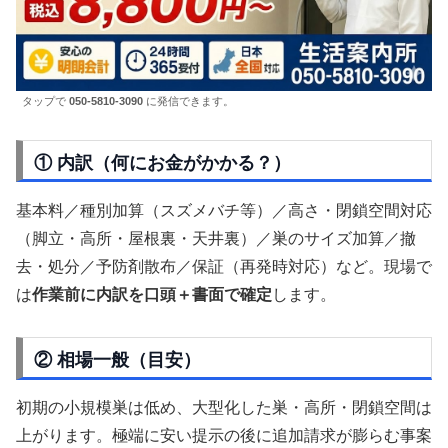
タップで
050-5810-3090
に発信できます。
① 内訳（何にお金がかかる？）
基本料／種別加算（スズメバチ等）／高さ・閉鎖空間対応
（脚立・高所・屋根裏・天井裏）／巣のサイズ加算／撤
去・処分／予防剤散布／保証（再発時対応）など。現場で
は
作業前に内訳を口頭＋書面で確定
します。
② 相場一般（目安）
初期の小規模巣は低め、大型化した巣・高所・閉鎖空間は
上がります。極端に安い提示の後に追加請求が膨らむ事案