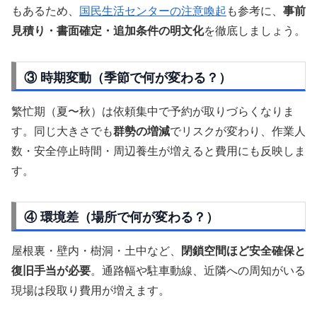
もあるため、
国民生活センターの注意喚起
も参考に、
事前
見積り・書面確定・追加条件の明文化
を徹底しましょう。
③ 時期変動（季節で何が変わる？）
繁忙期（夏〜秋）は依頼集中で予約が取りづらくなりま
す。同じ大きさでも
群勢の増減
でリスクが変わり、作業人
数・安全停止時間・周辺養生が増えると費用にも反映しま
す。
④ 環境差（場所で何が変わる？）
屋根裏・壁内・樹洞・土中など、
閉鎖空間ほど安全確保と
復旧手当が必要
。通路幅や駐車動線、近隣への周知がいる
現場は段取り費用が増えます。