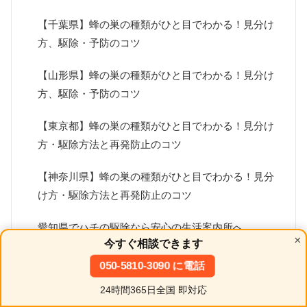
【千葉県】蜂の巣の種類がひと目でわかる！見分け
方、駆除・予防のコツ
【山形県】蜂の巣の種類がひと目でわかる！見分け
方、駆除・予防のコツ
【東京都】蜂の巣の種類がひと目でわかる！見分け
方・駆除方法と再発防止のコツ
【神奈川県】蜂の巣の種類がひと目でわかる！見分
け方・駆除方法と再発防止のコツ
愛知県でハチの駆除なら安心の生活案内所へ
×
今すぐ相談できます
名古屋市昭和区の蜂の駆除・予防・対応・費用を
050-5810-3090 に電話
現場25年の視点で徹底解説｜リアル事例から学ぶ
24時間365日全国 即対応
見分け方と初動
ホーム
シェア
目次へ
トップ
サイドバー