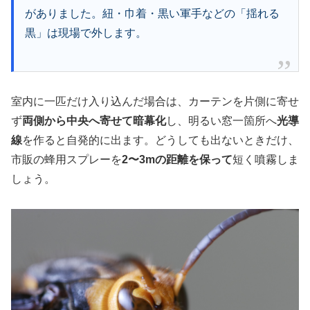
がありました。紐・巾着・黒い軍手などの「揺れる
黒」は現場で外します。
室内に一匹だけ入り込んだ場合は、カーテンを片側に寄せ
ず
両側から中央へ寄せて暗幕化
し、明るい窓一箇所へ
光導
線
を作ると自発的に出ます。どうしても出ないときだけ、
市販の蜂用スプレーを
2〜3mの距離を保って
短く噴霧しま
しょう。