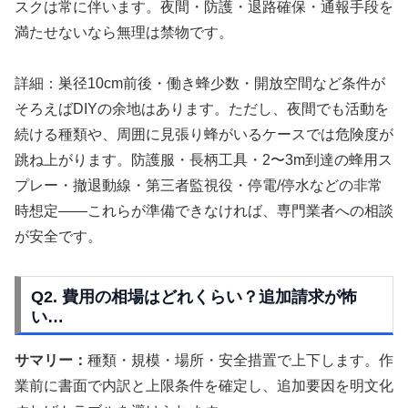
スクは常に伴います。夜間・防護・退路確保・通報手段を
満たせないなら無理は禁物です。
詳細：巣径10cm前後・働き蜂少数・開放空間など条件が
そろえばDIYの余地はあります。ただし、夜間でも活動を
続ける種類や、周囲に見張り蜂がいるケースでは危険度が
跳ね上がります。防護服・長柄工具・2〜3m到達の蜂用ス
プレー・撤退動線・第三者監視役・停電/停水などの非常
時想定——これらが準備できなければ、専門業者への相談
が安全です。
Q2. 費用の相場はどれくらい？追加請求が怖
い…
サマリー：
種類・規模・場所・安全措置で上下します。作
業前に書面で内訳と上限条件を確定し、追加要因を明文化