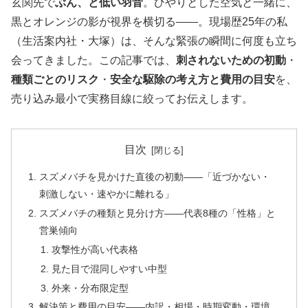
玄関先で
ぶん、と低い羽音
。ひやりとした空気と一緒に、
黒とオレンジの影が視界を横切る——。現場歴25年の私
（生活案内社・大塚）は、そんな緊張の瞬間に何度も立ち
会ってきました。この記事では、
刺されないための初動
・
種類ごとのリスク
・
安全な駆除の考え方と費用の目安
を、
売り込み最小で実務目線に絞ってお伝えします。
目次
スズメバチを見かけた直後の初動——「近づかない・
刺激しない・速やかに離れる」
スズメバチの種類と見分け方——代表8種の「性格」と
営巣傾向
攻撃性が高い代表格
見た目で混同しやすい中型
外来・分布限定型
解決策と費用の目安——内訳・相場・時期変動・環境