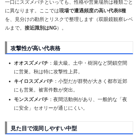
一口にスズメバチといっても、性格や営巣場所は種類ごと
に異なります。ここでは
現場で遭遇頻度の高い代表8種
を、見分けの勘所とリスクで整理します（双眼鏡観察レベ
ルまで。
接近識別はNG
）。
攻撃性が高い代表格
オオスズメバチ
：最大級。土中・樹洞など閉鎖空間
に営巣。秋は特に攻撃性上昇。
キイロスズメバチ
：小型だが群勢が大きく都市近郊
にも営巣。被害件数が突出。
モンスズメバチ
：夜間活動例があり、一般的な「夜
に安全」セオリーが通じにくい。
見た目で混同しやすい中型