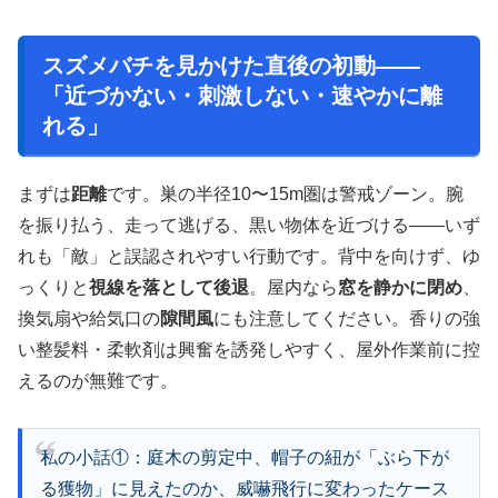
スズメバチを見かけた直後の初動——
「近づかない・刺激しない・速やかに離
れる」
まずは
距離
です。巣の半径10〜15m圏は警戒ゾーン。腕
を振り払う、走って逃げる、黒い物体を近づける——いず
れも「敵」と誤認されやすい行動です。背中を向けず、ゆ
っくりと
視線を落として後退
。屋内なら
窓を静かに閉め
、
換気扇や給気口の
隙間風
にも注意してください。香りの強
い整髪料・柔軟剤は興奮を誘発しやすく、屋外作業前に控
えるのが無難です。
私の小話①：庭木の剪定中、帽子の紐が「ぶら下が
る獲物」に見えたのか、威嚇飛行に変わったケース