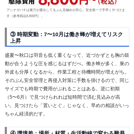
アシナガバチは巣穴が露出してるぶん見極めが肝心。安全第一で手早く片づけま
す（参考税込8,800円）。
③ 時期変動：7〜10月は働き蜂が増えてリスク
上昇
盛夏〜秋口は羽音も低く重くなって、近づかずとも胸の鼓
動が合うような圧を感じるはずだべ。働き蜂が多く、巣の
外皮も分厚くなるから、作業工程と待機時間が増えがち。
そのぶん安全管理と再侵入対策に手数を掛けるので、同じ
サイズでも時期で費用がぶれることはある。逆に初期
（5〜6月）で見つけられれば短時間で済む見込みが高
い。見つけたら「置いとぐ」じゃなく、早めの相談がいっ
ちゃん経済的だす。
④ 環境差：場所・材質・生活動線で変わる難易