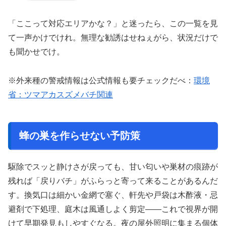
「ここって対応エリアかな？」と迷ったら、この一覧を見
て一声かけでけれ。無理な勧誘はせねぇがら、状況だけで
も聞かせでけ。
※外来種の警戒情報は公式情報も要チェックだべ：
環境
省：ツマアカスズメバチ関連
蜂の巣を作らせない予防策
駆除でスッと静けさが戻っても、甘い匂いや巣材の痕跡が
残れば「戻りバチ」がふらっと寄って来ることがあるんだ
す。換気口は細かい金網で塞ぐ、軒先や戸袋は木酢液・忌
避剤で下処理、庭木は風通しよく剪定――これで視界が開
けて早期発見もしやすぐなる。夜の屋外照明に集まる個体