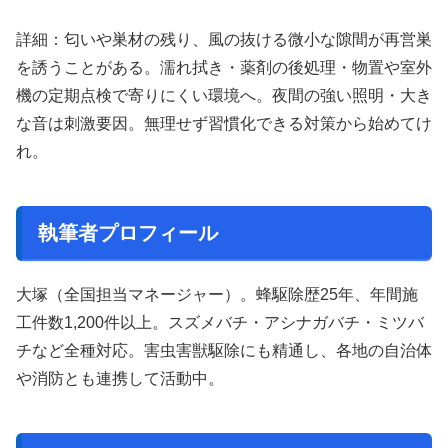
詳細：匂いや巣材の残り、風の抜ける微小な隙間が再営巣
を誘うことがある。濡れ拭き・薬剤の後処理・物置や室外
機の定期点検で寄りにくい環境へ。夜間の強い照明・大き
な音は刺激要因。無理せず習慣化できる対策から始めてけ
れ。
執筆者プロフィール
大塚（全国担当マネージャー）。蜂駆除歴25年、年間施
工件数1,200件以上。スズメバチ・アシナガバチ・ミツバ
チなど全種対応。害虫害獣駆除にも精通し、各地の自治体
や消防とも連携して活動中。