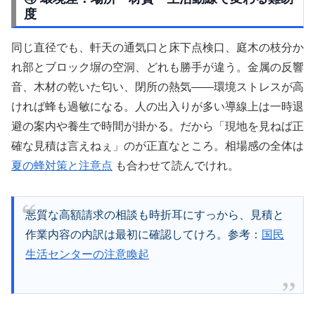
度
同じ直径でも、軒天の通気口と床下点検口、庭木の枝分か
れ部とブロック塀の空洞、どれも勝手が違う。金属の反響
音、木材の乾いた匂い、閉所の熱気――環境ストレスが高
ければ蜂も過敏になる。人の出入りが多い導線上は一時退
避の案内や養生で時間が掛かる。だから「現地を見ねば正
確な見積は言えねぇ」のが正直なところ。相場感の全体は
夏の蜂対策と注意点
も合わせて読んでけれ。
悪質な高額請求の相談も時折耳にすっから、見積と
作業内容の内訳は最初に確認してけろ。参考：
国民
生活センターの注意喚起