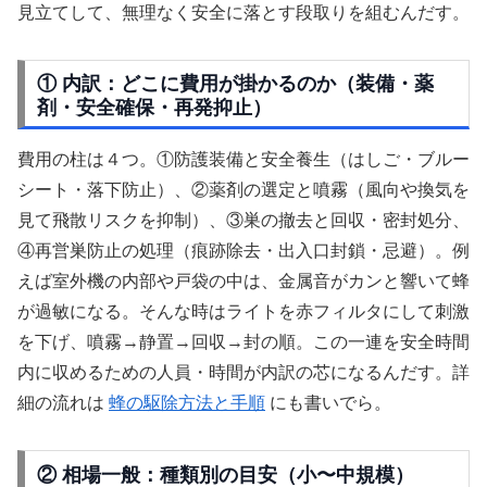
見立てして、無理なく安全に落とす段取りを組むんだす。
① 内訳：どこに費用が掛かるのか（装備・薬
剤・安全確保・再発抑止）
費用の柱は４つ。①防護装備と安全養生（はしご・ブルー
シート・落下防止）、②薬剤の選定と噴霧（風向や換気を
見て飛散リスクを抑制）、③巣の撤去と回収・密封処分、
④再営巣防止の処理（痕跡除去・出入口封鎖・忌避）。例
えば室外機の内部や戸袋の中は、金属音がカンと響いて蜂
が過敏になる。そんな時はライトを赤フィルタにして刺激
を下げ、噴霧→静置→回収→封の順。この一連を安全時間
内に収めるための人員・時間が内訳の芯になるんだす。詳
細の流れは
蜂の駆除方法と手順
にも書いでら。
② 相場一般：種類別の目安（小〜中規模）