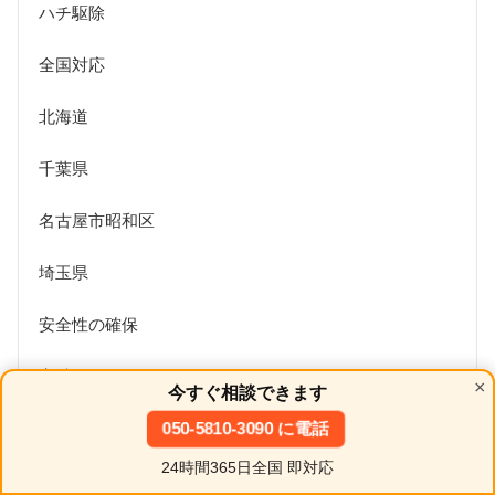
ハチ駆除
全国対応
北海道
千葉県
名古屋市昭和区
埼玉県
安全性の確保
宮城県
×
今すぐ相談できます
山形県
050-5810-3090 に電話
24時間365日全国 即対応
岩手県
ホーム
シェア
目次へ
トップ
サイドバー