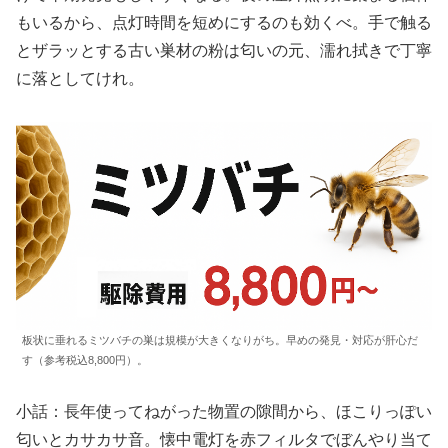
もいるから、点灯時間を短めにするのも効くべ。手で触る
とザラッとする古い巣材の粉は匂いの元、濡れ拭きで丁寧
に落としてけれ。
板状に垂れるミツバチの巣は規模が大きくなりがち。早めの発見・対応が肝心だ
す（参考税込8,800円）。
小話：長年使ってねがった物置の隙間から、ほこりっぽい
匂いとカサカサ音。懐中電灯を赤フィルタでぼんやり当て