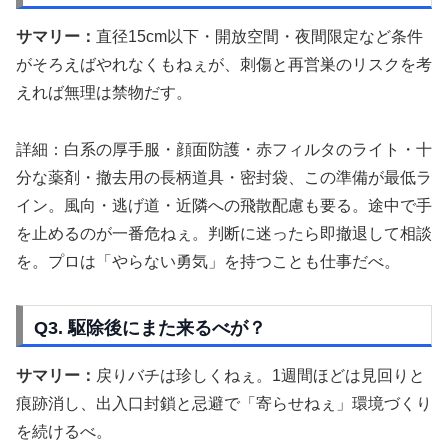
サマリー：
直径15cm以下・開放空間・夜間限定など条件
がそろえばやれなくもねぇが、刺傷と再営巣のリスクを考
えれば無理は禁物だす。
詳細：白系の厚手服・顔面防護・赤フィルタのライト・十
分な薬剤・撤去用の長柄道具・密封袋、この準備が最低ラ
イン。風向・逃げ道・近隣への飛散配慮も要る。途中で手
を止めるのが一番危ねぇ。判断に迷ったら即撤退して相談
を。プロは「やらない勇気」を持つことも仕事だべ。
Q3. 駆除後にまた来るべが？
サマリー：
戻りバチは珍しくねぇ。1週間ほどは見回りと
痕跡消し、出入口封鎖と忌避で「寄らせねぇ」環境づくり
を続けるべ。