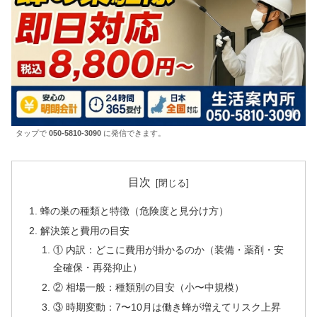
タップで
050-5810-3090
に発信できます。
目次
蜂の巣の種類と特徴（危険度と見分け方）
解決策と費用の目安
① 内訳：どこに費用が掛かるのか（装備・薬剤・安
全確保・再発抑止）
② 相場一般：種類別の目安（小〜中規模）
③ 時期変動：7〜10月は働き蜂が増えてリスク上昇