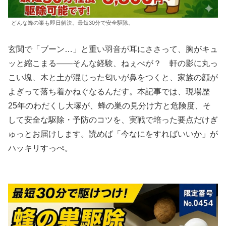
どんな蜂の巣も即日解決。最短30分で安全駆除。
玄関で「ブーン…」と重い羽音が耳にささって、胸がキュ
ッと縮こまる――そんな経験、ねぇべが？ 軒の影に丸っ
こい塊、木と土が混じった匂いが鼻をつくと、家族の顔が
よぎって落ち着かねぐなるんだす。本記事では、現場歴
25年のわだくし大塚が、蜂の巣の見分け方と危険度、そ
して安全な駆除・予防のコツを、実戦で培った要点だけぎ
ゅっとお届けします。読めば「今なにをすればいいか」が
ハッキリすっぺ。