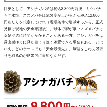
目安として、アシナガバチは税込8,800円前後、ミツバチ
も同水準、スズメバチは危険度が上がるぶん税込12,800
円あたりを想定してけれ（現場条件で増減すっから、正式
見積は現地の安全確認後）。球体で層が厚いスズメバチは
薬剤浸透に時間がかかることがある一方、アシナガバチは
露出巣ゆえに見た目より速く処置できる場合もある。とは
いえ、どのケースでも「安全最優先」。無理をしねぇ段取
りを取るのが結果的に最短なんだす。