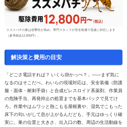
スズメバチの巣は攻撃性が高め。専門スタッフが安全装備で迅速に対応します
（参考税込12,800円）。
解決策と費用の目安
「どごさ電話すれば？ いくら掛かっぺ？」――まず気に
なるのはそこだべ。わいらの現場対応は、安全装備（防護
服・面体・耐刺手袋）と合成ピレスロイド系薬剤、作業員
の危険手当、再発抑止の処置までを基本パックで見てけ
ろ。作業中はムワッと熱こもる屋根裏や、湿気でこもった
床下の匂いがして息が上がるんだども、手元はゆっくり確
実に。巣の位置と大きさ、出入口の数、周辺の生活動線を