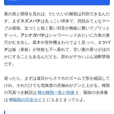
巣の形と模様を見れば、だいたいの種類は判別できるんだ
す。まず
スズメバチ
は丸っこい球体で、貝殻みてぇなマー
ブル模様。近づくと低く重い羽音が胸板に響いてゾワッと
すっべ。
アシナガバチ
はシャワーヘッドみたいに六角の巣
穴がむき出し。庭木や室外機まわりでよく見っぺ。
ミツバ
チ
は板（巣板）が何枚も下へ垂れて、甘い蜜の香りがほの
かにすることもあるんだども、群れがデカいぶん油断禁物
だす。
迷ったら、まずは遠目からスマホのズームで形を確認して
けれ。それだけでも危険度の見極めがグンと上がる。種類
の写真つき解説は
蜂の種類一覧と特徴
と、駆除の全体像
は
蜂駆除の完全ガイド
にもまとまってらよ。