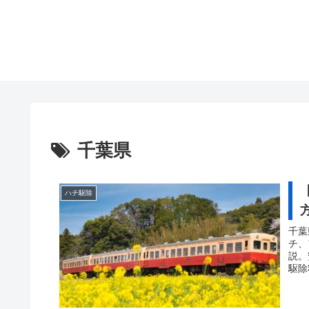
千葉県
ハチ駆除
千葉
チ、
説。
駆除
再発
す。
も可