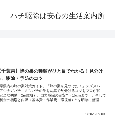
ハチ駆除は安心の生活案内所
【千葉県】蜂の巣の種類がひと目でわかる！見分け
方、駆除・予防のコツ
県県内の蜂の巣対策ガイド。「蜂の巣を見つけた！」スズメバ
アシナガバチ、ミツバチの巣を写真で見分けるコツをプロが解
安全な初動（2m離脱）、自力駆除の目安**（15cmまで）、そして
料金の相場と内訳（基本費・作業費・環境差）**を明確に整理。
防止のヒントや、追加請求を避けるためのポイントも紹介しま
最短30分で駆けつけ、明朗会計8,800円〜の専門業者へのご相談
能です。
2025.09.09